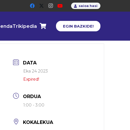
saioa hasi
enda
Trikipedia
EGIN BAZKIDE!
DATA
Eka 24 2023
Expired!
ORDUA
1:00 - 3:00
KOKALEKUA