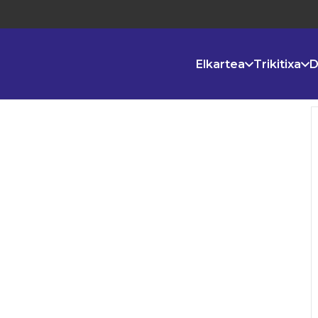
Elkartea
Trikitixa
D