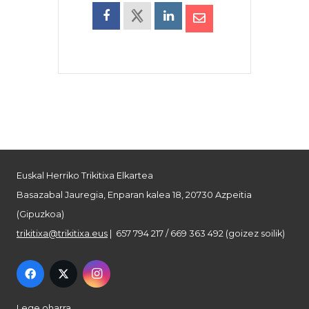
Euskal Herriko Trikitixa Elkartea
Basazabal Jauregia, Enparan kalea 18, 20730 Azpeitia
(Gipuzkoa)
trikitixa@trikitixa.eus
| 657 794 217 / 669 363 492 (goizez soilik)
Lege oharra