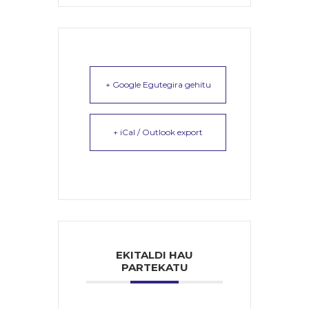
+ Google Egutegira gehitu
+ iCal / Outlook export
EKITALDI HAU
PARTEKATU