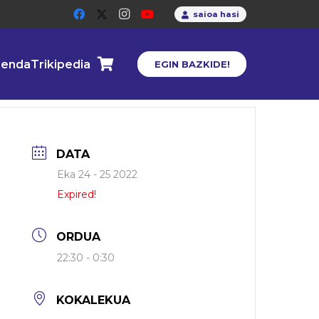
saioa hasi
enda
Trikipedia
EGIN BAZKIDE!
DATA
Eka 24 - 25 2022
Expired!
ORDUA
22:30 - 0:30
KOKALEKUA