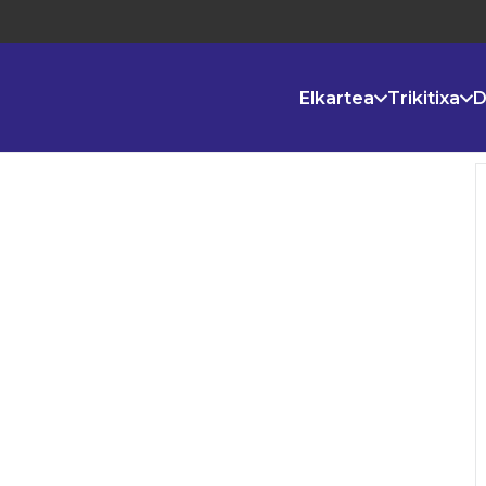
Elkartea
Trikitixa
D