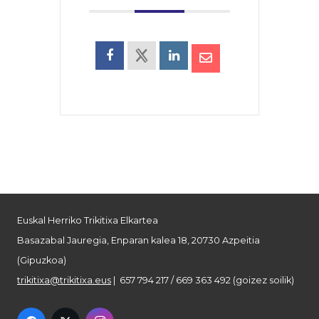
Euskal Herriko Trikitixa Elkartea
Basazabal Jauregia, Enparan kalea 18, 20730 Azpeitia
(Gipuzkoa)
trikitixa@trikitixa.eus
| 657 794 217 / 669 363 492 (goizez soilik)