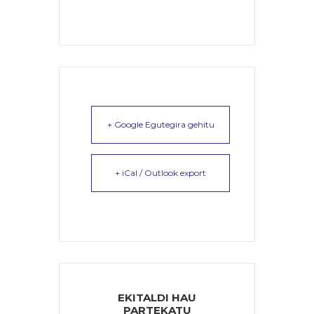
+ Google Egutegira gehitu
+ iCal / Outlook export
EKITALDI HAU
PARTEKATU