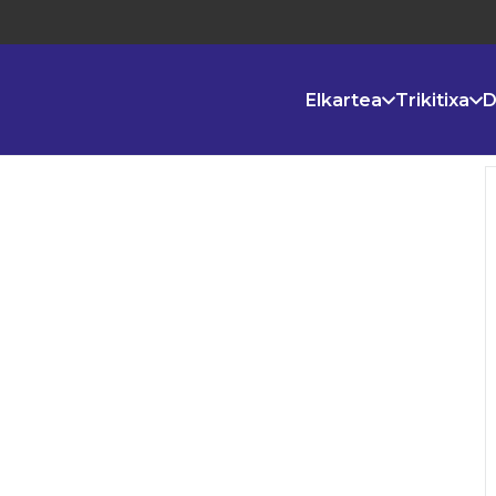
Elkartea
Trikitixa
D