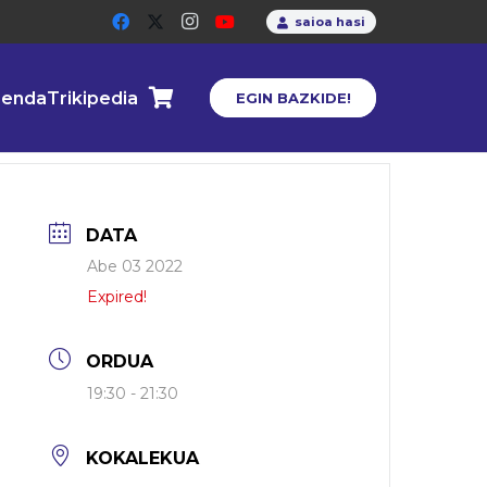
saioa hasi
enda
Trikipedia
EGIN BAZKIDE!
DATA
Abe 03 2022
Expired!
ORDUA
19:30 - 21:30
KOKALEKUA