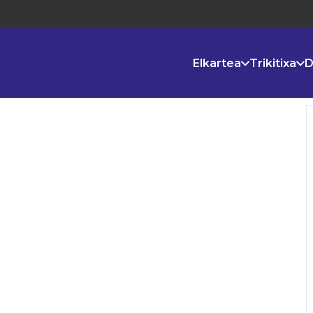
Elkartea
Trikitixa
D