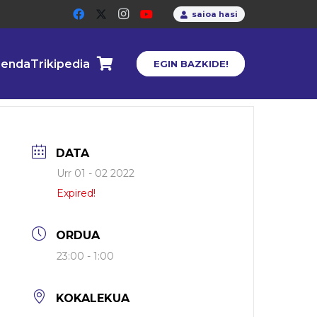
saioa hasi
enda
Trikipedia
EGIN BAZKIDE!
DATA
Urr 01 - 02 2022
Expired!
ORDUA
23:00 - 1:00
KOKALEKUA