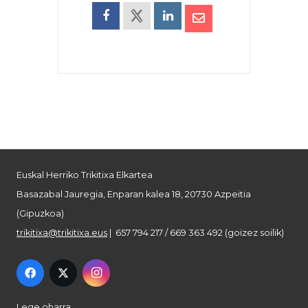
Euskal Herriko Trikitixa Elkartea
Basazabal Jauregia, Enparan kalea 18, 20730 Azpeitia
(Gipuzkoa)
trikitixa@trikitixa.eus
| 657 794 217 / 669 363 492 (goizez soilik)
Lege oharra