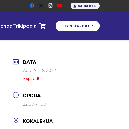
saioa hasi
enda
Trikipedia
EGIN BAZKIDE!
DATA
Abu 17 - 18 2022
Expired!
ORDUA
22:00 - 1:00
KOKALEKUA