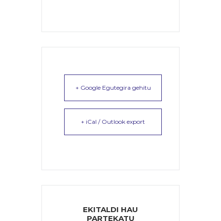
+ Google Egutegira gehitu
+ iCal / Outlook export
EKITALDI HAU
PARTEKATU