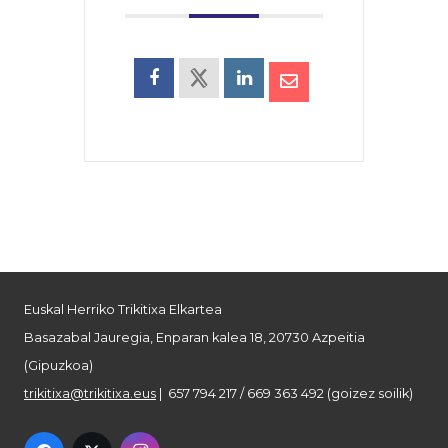
Euskal Herriko Trikitixa Elkartea
Basazabal Jauregia, Enparan kalea 18, 20730 Azpeitia
(Gipuzkoa)
trikitixa@trikitixa.eus
| 657 794 217 / 669 363 492 (goizez soilik)