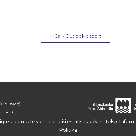
+ iCal / Outlook export
 (Gipuzkoa)
 soilik)
azioa errazteko eta analisi estatistikoak egiteko. Info
Politika