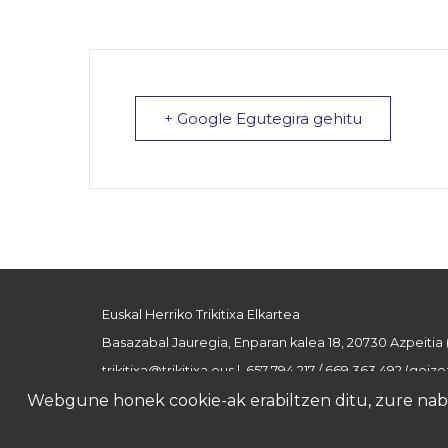
+ Google Egutegira gehitu
Euskal Herriko Trikitixa Elkartea
Basazabal Jauregia, Enparan kalea 18, 20730 Azpeitia
trikitixa@trikitixa.eus
| 657 794 217 / 669 363 492 (goizez
Webgune honek cookie-ak erabiltzen ditu, zure nabig