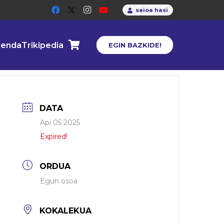
saioa hasi
enda
Trikipedia
EGIN BAZKIDE!
DATA
Api 05 2025
Expired!
ORDUA
Egun osoa
KOKALEKUA