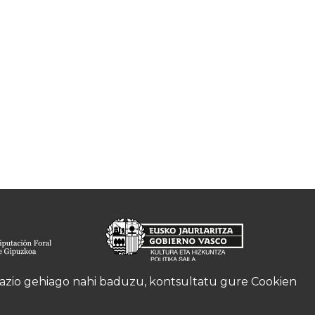
rmazio gehiago nahi baduzu, kontsultatu gure
Cookien