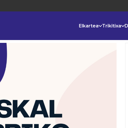
Elkartea
Trikitixa
D