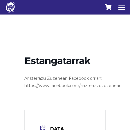
Estangatarrak
Aristerrazu Zuzenean Facebook orrian:
https://www.facebook.com/arizterrazuzuzenean
DATA