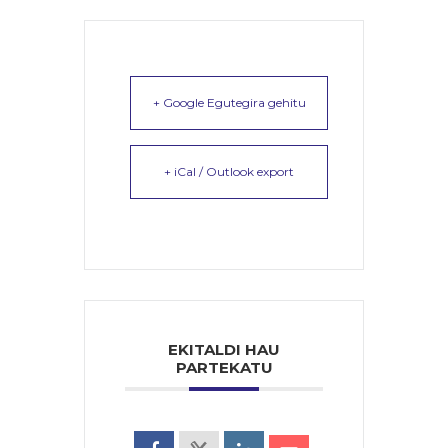
+ Google Egutegira gehitu
+ iCal / Outlook export
EKITALDI HAU
PARTEKATU