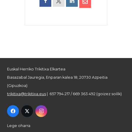
Euskal Herriko Trikitixa Elkartea
Basazabal Jauregia, Enparan kalea 18, 20730 Azpeitia
(Gipuzkoa)
trikitixa@trikitixa.eus
| 657 794 217 / 669 363 492 (goizez soilik)
Lege oharra