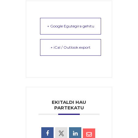
+ Google Egutegira gehitu
+ iCal / Outlook export
EKITALDI HAU
PARTEKATU