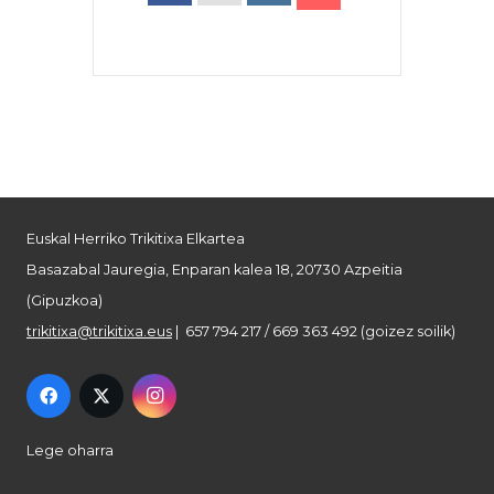
Euskal Herriko Trikitixa Elkartea
Basazabal Jauregia, Enparan kalea 18, 20730 Azpeitia
(Gipuzkoa)
trikitixa@trikitixa.eus
| 657 794 217 / 669 363 492 (goizez soilik)
Lege oharra