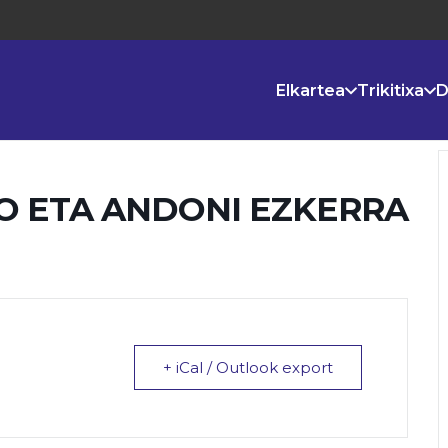
Elkartea
Trikitixa
D
 ETA ANDONI EZKERRA
+ iCal / Outlook export