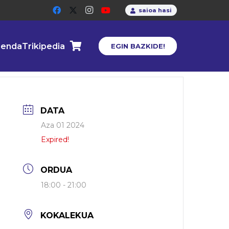
saioa hasi
enda
Trikipedia
EGIN BAZKIDE!
DATA
Aza 01 2024
Expired!
ORDUA
18:00 - 21:00
KOKALEKUA