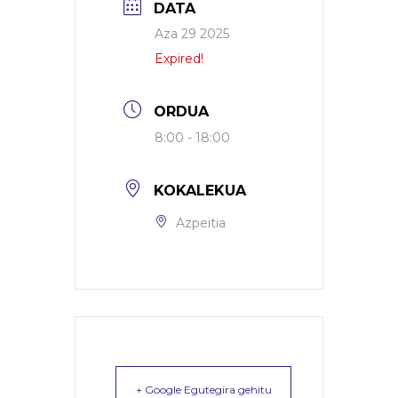
DATA
Aza 29 2025
Expired!
ORDUA
8:00 - 18:00
KOKALEKUA
Azpeitia
+ Google Egutegira gehitu