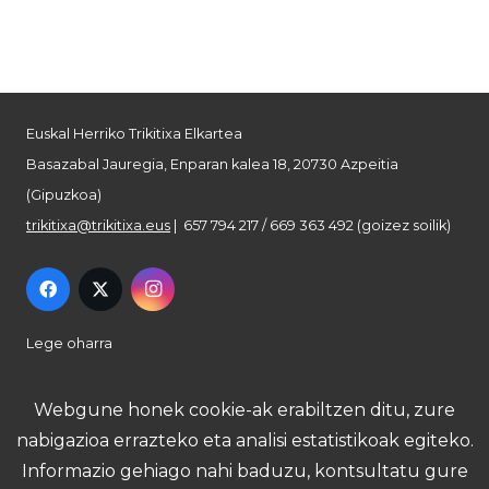
Euskal Herriko Trikitixa Elkartea
Basazabal Jauregia, Enparan kalea 18, 20730 Azpeitia
(Gipuzkoa)
trikitixa@trikitixa.eus
| 657 794 217 / 669 363 492 (goizez soilik)
Lege oharra
Pribatutasun politika
Webgune honek cookie-ak erabiltzen ditu, zure
nabigazioa errazteko eta analisi estatistikoak egiteko.
Cookie politika
Informazio gehiago nahi baduzu, kontsultatu gure