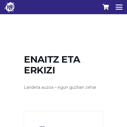
ENAITZ ETA
ERKIZI
Landeta auzoa – egun guztian zehar