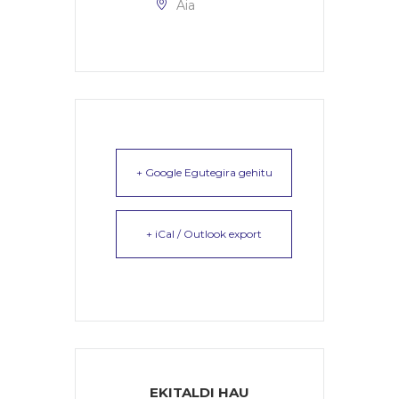
Aia
+ Google Egutegira gehitu
+ iCal / Outlook export
EKITALDI HAU