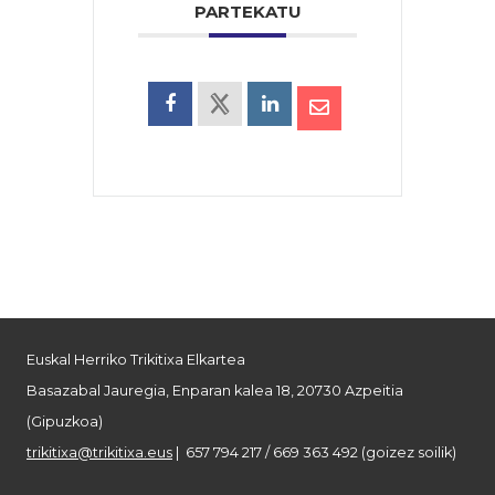
PARTEKATU
Euskal Herriko Trikitixa Elkartea
Basazabal Jauregia, Enparan kalea 18, 20730 Azpeitia
(Gipuzkoa)
trikitixa@trikitixa.eus
| 657 794 217 / 669 363 492 (goizez soilik)