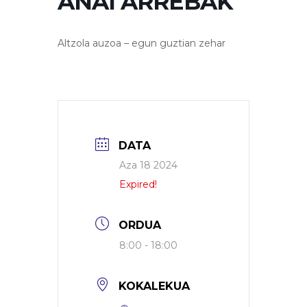
ANAI ARREBAK
Altzola auzoa – egun guztian zehar
DATA
Aza 18 2024
Expired!
ORDUA
8:00 - 18:00
KOKALEKUA