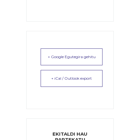
+ Google Egutegira gehitu
+ iCal / Outlook export
EKITALDI HAU
PARTEKATU