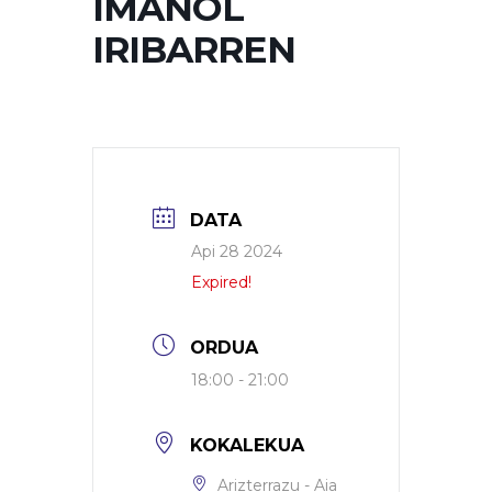
IMANOL
IRIBARREN
DATA
Api 28 2024
Expired!
ORDUA
18:00 - 21:00
KOKALEKUA
Arizterrazu - Aia