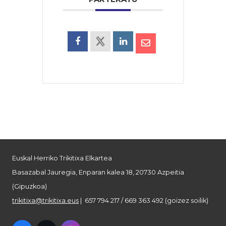
Euskal Herriko Trikitixa Elkartea
Basazabal Jauregia, Enparan kalea 18, 20730 Azpeitia
(Gipuzkoa)
trikitixa@trikitixa.eus
| 657 794 217 / 669 363 492 (goizez soilik)