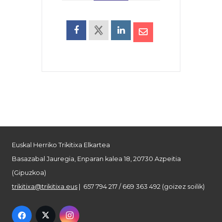
Euskal Herriko Trikitixa Elkartea
Basazabal Jauregia, Enparan kalea 18, 20730 Azpeitia
(Gipuzkoa)
trikitixa@trikitixa.eus
| 657 794 217 / 669 363 492 (goizez soilik)