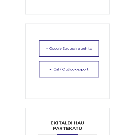
+ Google Egutegira gehitu
+ iCal / Outlook export
EKITALDI HAU
PARTEKATU