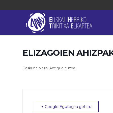
ELIZAGOIEN AHIZPA
Gaskuña plaza, Antiguo auzoa
+ Google Egutegira gehitu