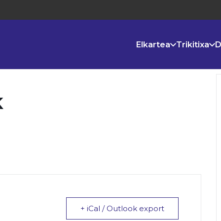
Elkartea
Trikitixa
D
K
+ iCal / Outlook export