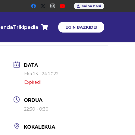
saioa hasi
enda
Trikipedia
EGIN BAZKIDE!
DATA
Eka 23 - 24 2022
Expired!
ORDUA
22:30 - 0:30
KOKALEKUA