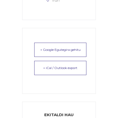
Irun
+ Google Egutegira gehitu
+ iCal / Outlook export
EKITALDI HAU