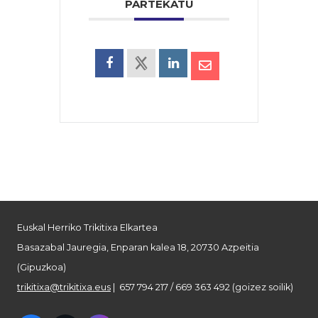
PARTEKATU
Euskal Herriko Trikitixa Elkartea
Basazabal Jauregia, Enparan kalea 18, 20730 Azpeitia
(Gipuzkoa)
trikitixa@trikitixa.eus
| 657 794 217 / 669 363 492 (goizez soilik)