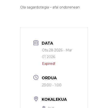
Ola sagardotegia – afal ondorenean
DATA
Ots 28 2026
- Mar
01 2026
Expired!
ORDUA
23:00 - 1:00
KOKALEKUA