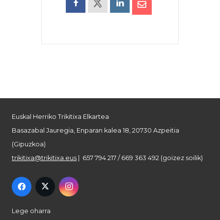
Euskal Herriko Trikitixa Elkartea
Basazabal Jauregia, Enparan kalea 18, 20730 Azpeitia
(Gipuzkoa)
trikitixa@trikitixa.eus
| 657 794 217 / 669 363 492 (goizez soilik)
Lege oharra