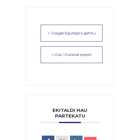
+ Google Egutegira gehitu
+ iCal / Outlook export
EKITALDI HAU
PARTEKATU