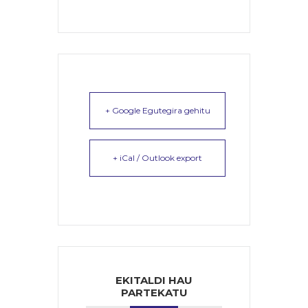
+ Google Egutegira gehitu
+ iCal / Outlook export
EKITALDI HAU
PARTEKATU