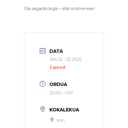
Ola sagardotegia – afal ondorenean
DATA
Ots 22 - 23 2025
Expired!
ORDUA
22:00 - 1:00
KOKALEKUA
Irun