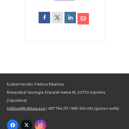
Euskal Herriko Trikitixa Elkartea
Basazabal Jauregia, Enparan kalea 18, 20730 Azpeitia
(Gipuzkoa)
trikitixa@trikitixa.eus
| 657 794 217 / 669 363 492 (goizez soilik)