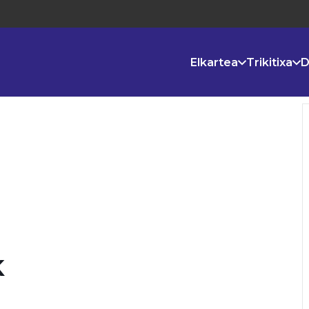
Elkartea
Trikitixa
D
K