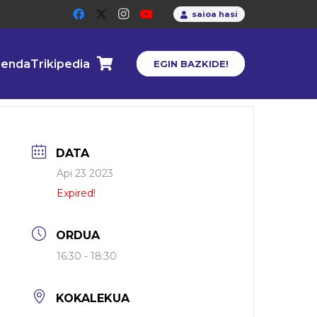
saioa hasi
enda
Trikipedia
EGIN BAZKIDE!
DATA
Api 23 2023
Expired!
ORDUA
16:30 - 18:30
KOKALEKUA