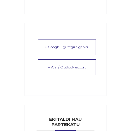
+ Google Egutegira gehitu
+ iCal / Outlook export
EKITALDI HAU
PARTEKATU