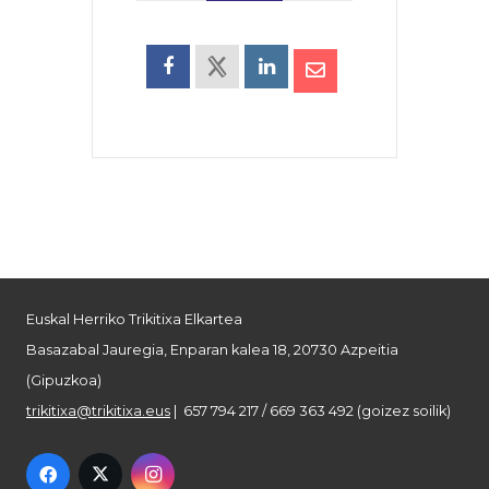
Euskal Herriko Trikitixa Elkartea
Basazabal Jauregia, Enparan kalea 18, 20730 Azpeitia
(Gipuzkoa)
trikitixa@trikitixa.eus
| 657 794 217 / 669 363 492 (goizez soilik)