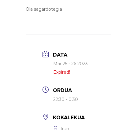
Ola sagardotegia
DATA
Mar 25 - 26 2023
Expired!
ORDUA
22:30 - 0:30
KOKALEKUA
Irun