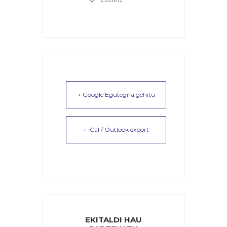
+ Google Egutegira gehitu
+ iCal / Outlook export
EKITALDI HAU