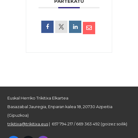
PARTEKATU
Euskal Herriko Trikitixa Elkartea
Basazabal Jauregia, Enparan kalea 18, 20730 Azpeitia
(Gipuzkoa)
trikitixa@trikitixa.eus
| 657 794 217 / 669 363 492 (goizez soilik)