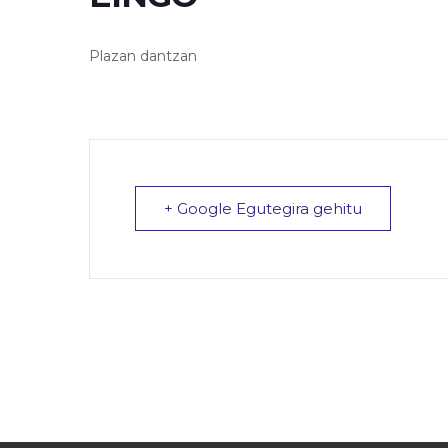
Plazan dantzan
+ Google Egutegira gehitu