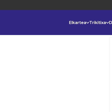
Elkartea
Trikitixa
D