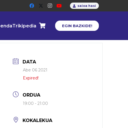
saioa hasi
enda
Trikipedia
EGIN BAZKIDE!
DATA
Abe 06 2021
Expired!
ORDUA
19:00 - 21:00
KOKALEKUA