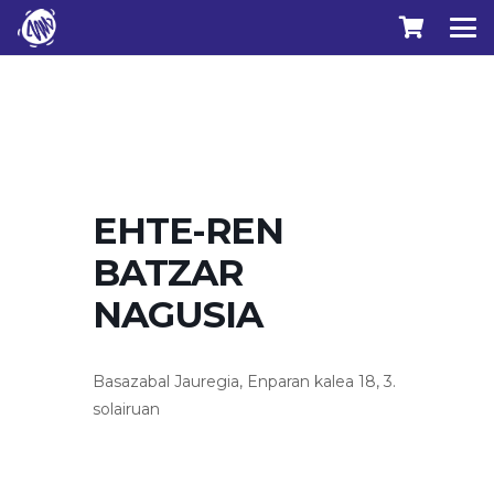
EHTE-REN
BATZAR
NAGUSIA
Basazabal Jauregia, Enparan kalea 18, 3.
solairuan