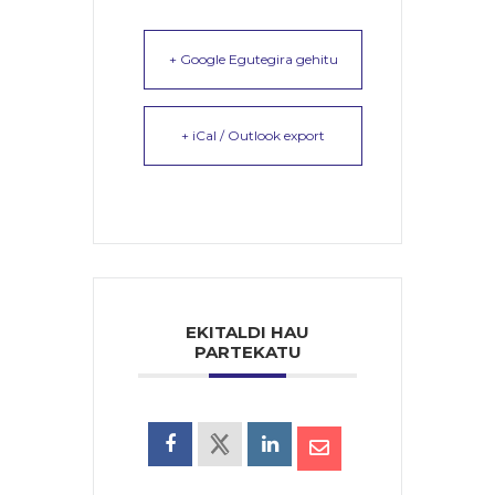
+ Google Egutegira gehitu
+ iCal / Outlook export
EKITALDI HAU
PARTEKATU