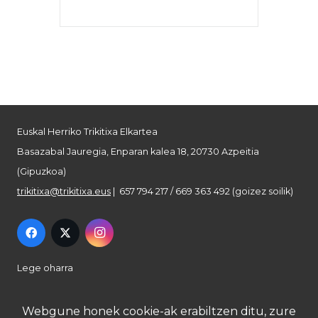
Euskal Herriko Trikitixa Elkartea
Basazabal Jauregia, Enparan kalea 18, 20730 Azpeitia
(Gipuzkoa)
trikitixa@trikitixa.eus
| 657 794 217 / 669 363 492 (goizez soilik)
Lege oharra
Pribatutasun politika
Webgune honek cookie-ak erabiltzen ditu, zure