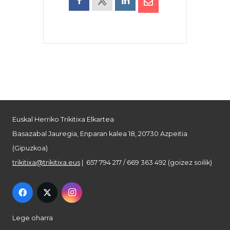
Euskal Herriko Trikitixa Elkartea
Basazabal Jauregia, Enparan kalea 18, 20730 Azpeitia
(Gipuzkoa)
trikitixa@trikitixa.eus
| 657 794 217 / 669 363 492 (goizez soilik)
Lege oharra