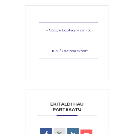
+ Google Egutegira gehitu
+ iCal / Outlook export
EKITALDI HAU
PARTEKATU