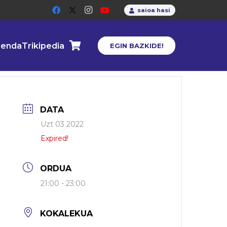
saioa hasi
enda
Trikipedia
EGIN BAZKIDE!
DATA
Uzt 03 2022
Expired!
ORDUA
21:00 - 23:00
KOKALEKUA