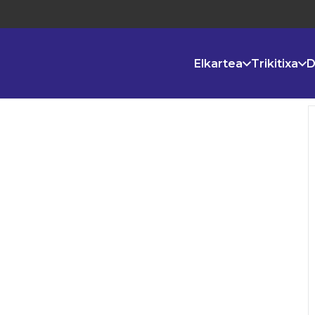
Elkartea
Trikitixa
D