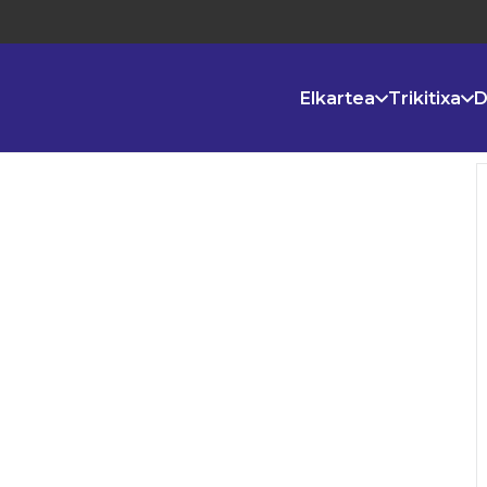
Elkartea
Trikitixa
D