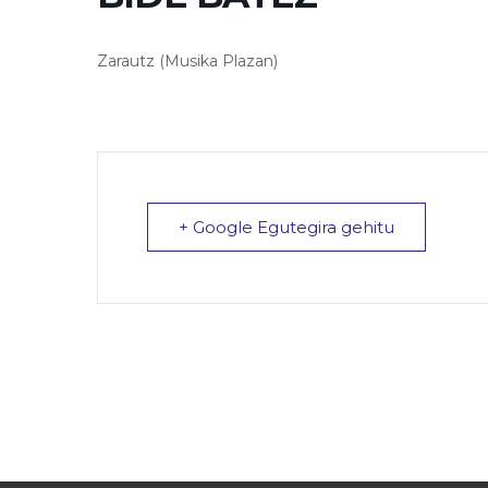
Zarautz (Musika Plazan)
+ Google Egutegira gehitu