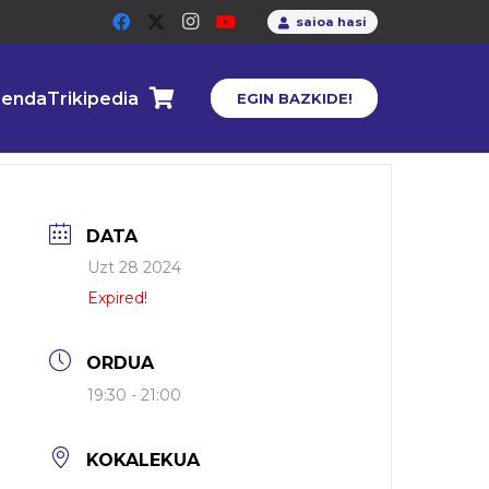
saioa hasi
enda
Trikipedia
EGIN BAZKIDE!
DATA
Uzt 28 2024
Expired!
ORDUA
19:30 - 21:00
KOKALEKUA