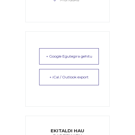
+ Google Egutegira gehitu
+ iCal / Outlook export
EKITALDI HAU