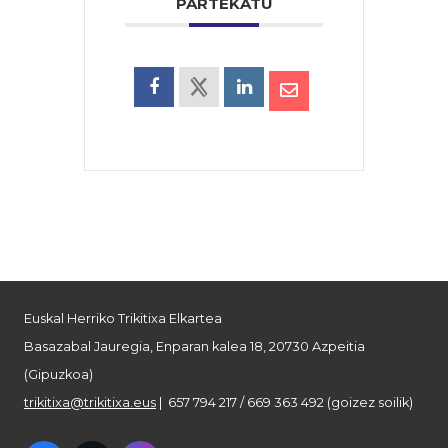
PARTEKATU
Euskal Herriko Trikitixa Elkartea
Basazabal Jauregia, Enparan kalea 18, 20730 Azpeitia
(Gipuzkoa)
trikitixa@trikitixa.eus
| 657 794 217 / 669 363 492 (goizez soilik)