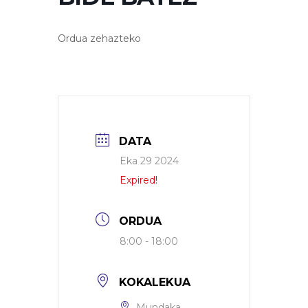
Ordua zehazteko
DATA
Eka 29 2024
Expired!
ORDUA
8:00 - 18:00
KOKALEKUA
Mundaka