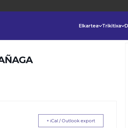
Elkartea
Trikitixa
D
RAÑAGA
+ iCal / Outlook export