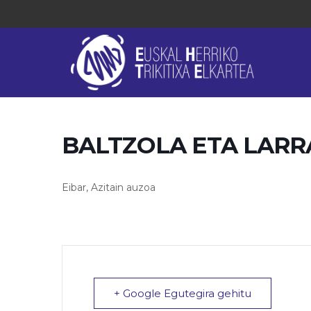
BALTZOLA ETA LAR
Eibar, Azitain auzoa
+ Google Egutegira gehitu