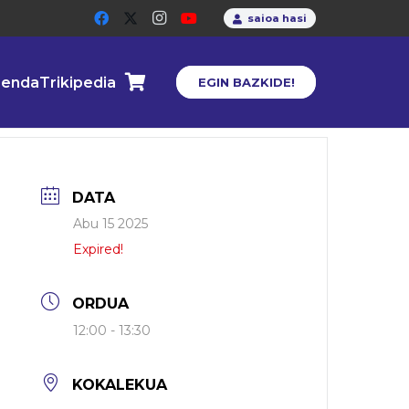
saioa hasi
enda
Trikipedia
EGIN BAZKIDE!
DATA
Abu 15 2025
Expired!
ORDUA
12:00 - 13:30
KOKALEKUA