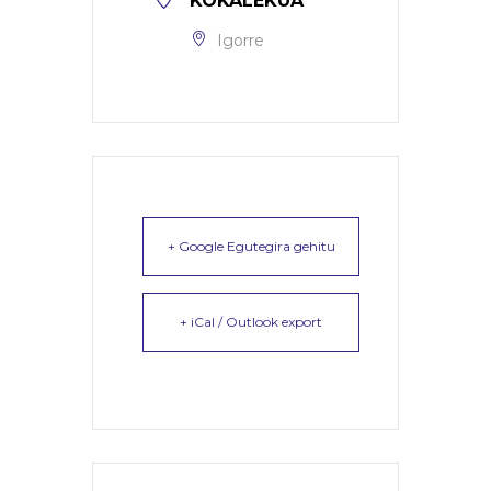
KOKALEKUA
Igorre
+ Google Egutegira gehitu
+ iCal / Outlook export