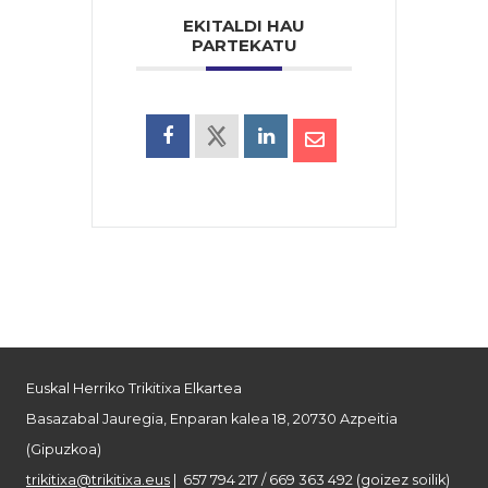
EKITALDI HAU
PARTEKATU
Euskal Herriko Trikitixa Elkartea
Basazabal Jauregia, Enparan kalea 18, 20730 Azpeitia
(Gipuzkoa)
trikitixa@trikitixa.eus
| 657 794 217 / 669 363 492 (goizez soilik)