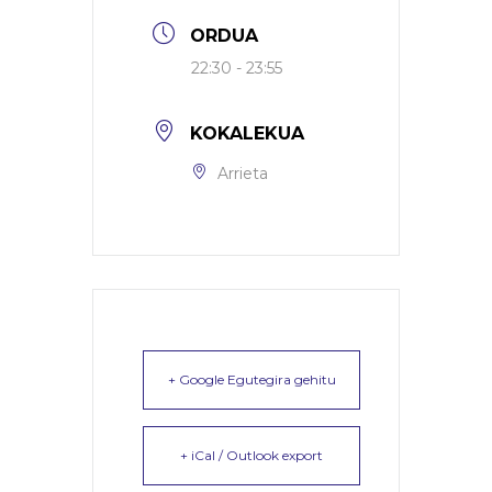
ORDUA
22:30 - 23:55
KOKALEKUA
Arrieta
+ Google Egutegira gehitu
+ iCal / Outlook export