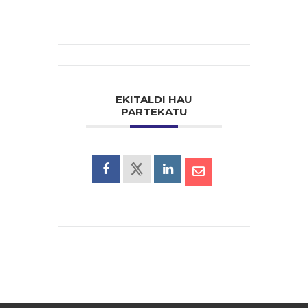
EKITALDI HAU
PARTEKATU