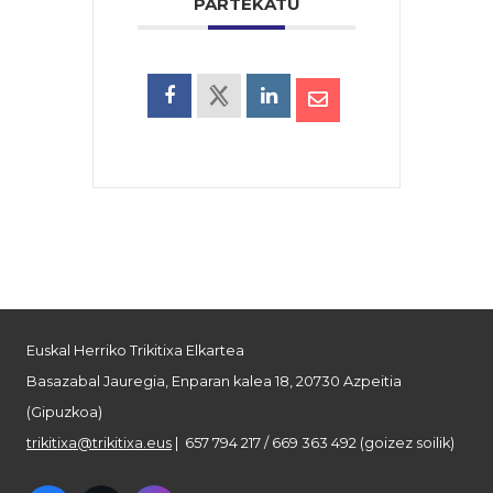
PARTEKATU
Euskal Herriko Trikitixa Elkartea
Basazabal Jauregia, Enparan kalea 18, 20730 Azpeitia
(Gipuzkoa)
trikitixa@trikitixa.eus
| 657 794 217 / 669 363 492 (goizez soilik)