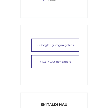
+ Google Egutegira gehitu
+ iCal / Outlook export
EKITALDI HAU