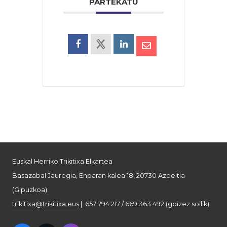
PARTEKATU
Euskal Herriko Trikitixa Elkartea
Basazabal Jauregia, Enparan kalea 18, 20730 Azpeitia
(Gipuzkoa)
trikitixa@trikitixa.eus
| 657 794 217 / 669 363 492 (goizez soilik)