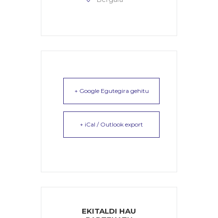
+ Google Egutegira gehitu
+ iCal / Outlook export
EKITALDI HAU