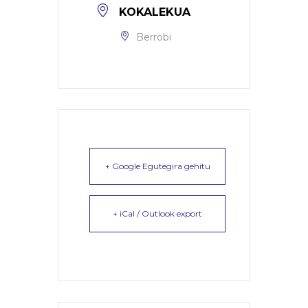
KOKALEKUA
Berrobi
+ Google Egutegira gehitu
+ iCal / Outlook export