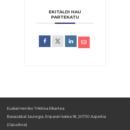
EKITALDI HAU
PARTEKATU
Euskal Herriko Trikitixa Elkartea
Basazabal Jauregia, Enparan kalea 18, 20730 Azpeitia
(Gipuzkoa)