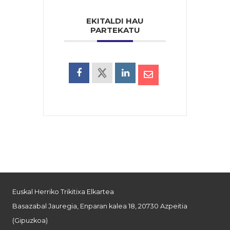
EKITALDI HAU
PARTEKATU
Euskal Herriko Trikitixa Elkartea
Basazabal Jauregia, Enparan kalea 18, 20730 Azpeitia
(Gipuzkoa)