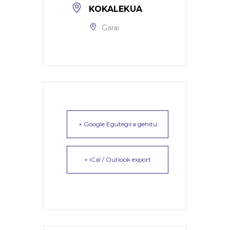
KOKALEKUA
Garai
+ Google Egutegira gehitu
+ iCal / Outlook export