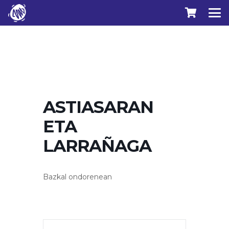
ASTIASARAN
ETA
LARRAÑAGA
Bazkal ondorenean