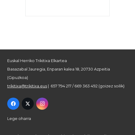
Euskal Herriko Trikitixa Elkartea
Basazabal Jauregia, Enparan kalea 18, 20730 Azpeitia
(Gipuzkoa)
trikitixa@trikitixa.eus
| 657 794 217 / 669 363 492 (goizez soilik)
Lege oharra
Pribatutasun politika