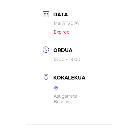
DATA
Mai 31 2026
Expired!
ORDUA
15:00 - 19:00
KOKALEKUA
Astigarreta -
Beasain