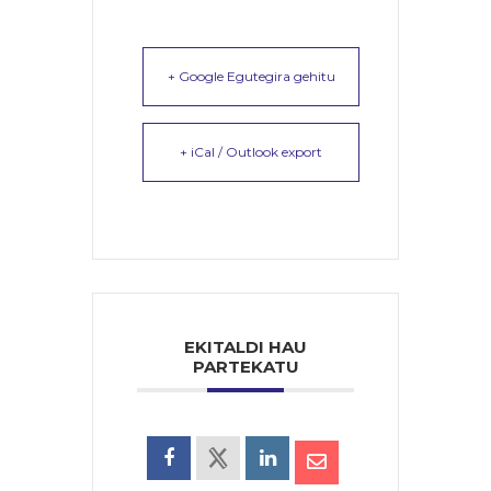
+ Google Egutegira gehitu
+ iCal / Outlook export
EKITALDI HAU
PARTEKATU