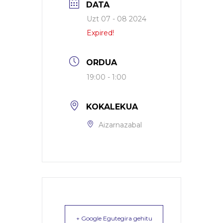
DATA
Uzt 07 - 08 2024
Expired!
ORDUA
19:00 - 1:00
KOKALEKUA
Aizarnazabal
+ Google Egutegira gehitu