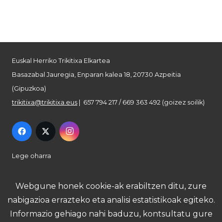
Euskal Herriko Trikitixa Elkartea
Basazabal Jauregia, Enparan kalea 18, 20730 Azpeitia
(Gipuzkoa)
trikitixa@trikitixa.eus
| 657 794 217 / 669 363 492 (goizez soilik)
Lege oharra
Pribatutasun politika
Webgune honek cookie-ak erabiltzen ditu, zure
nabigazioa errazteko eta analisi estatistikoak egiteko.
Cookie politika
Informazio gehiago nahi baduzu, kontsultatu gure