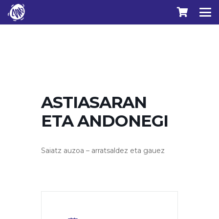
ASTIASARAN
ETA ANDONEGI
Saiatz auzoa – arratsaldez eta gauez