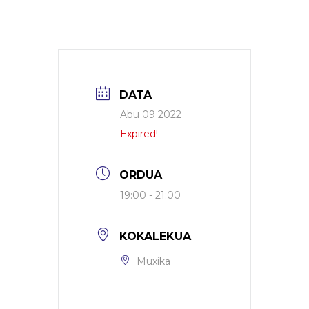
DATA
Abu 09 2022
Expired!
ORDUA
19:00 - 21:00
KOKALEKUA
Muxika