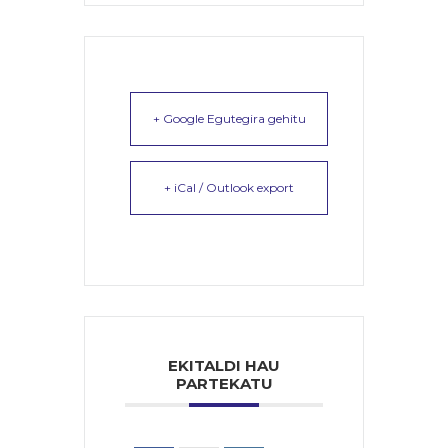
+ Google Egutegira gehitu
+ iCal / Outlook export
EKITALDI HAU
PARTEKATU