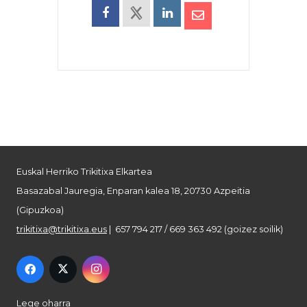
Euskal Herriko Trikitixa Elkartea
Basazabal Jauregia, Enparan kalea 18, 20730 Azpeitia
(Gipuzkoa)
trikitixa@trikitixa.eus
| 657 794 217 / 669 363 492 (goizez soilik)
Lege oharra