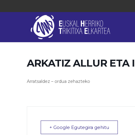
ARKATIZ ALLUR ETA 
Arratsaldez – ordua zehazteko
+ Google Egutegira gehitu