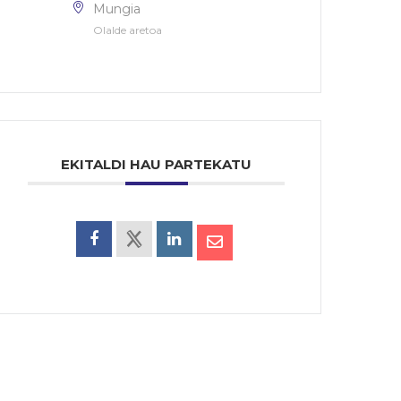
Mungia
Olalde aretoa
EKITALDI HAU PARTEKATU