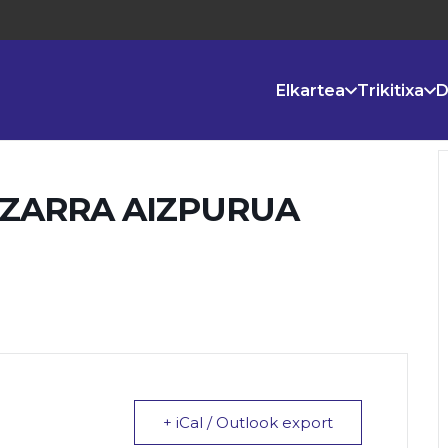
Elkartea
Trikitixa
D
IZARRA AIZPURUA
+ iCal / Outlook export