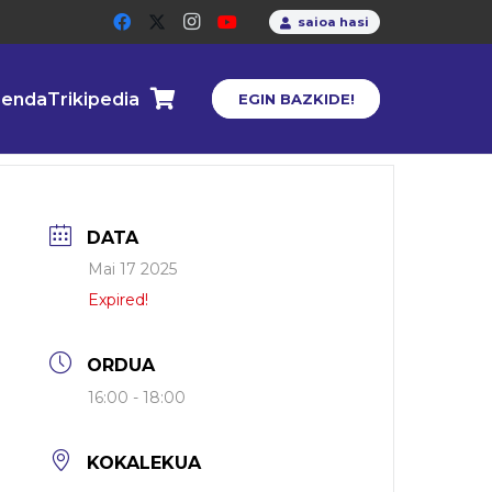
saioa hasi
enda
Trikipedia
EGIN BAZKIDE!
DATA
Mai 17 2025
Expired!
ORDUA
16:00 - 18:00
KOKALEKUA