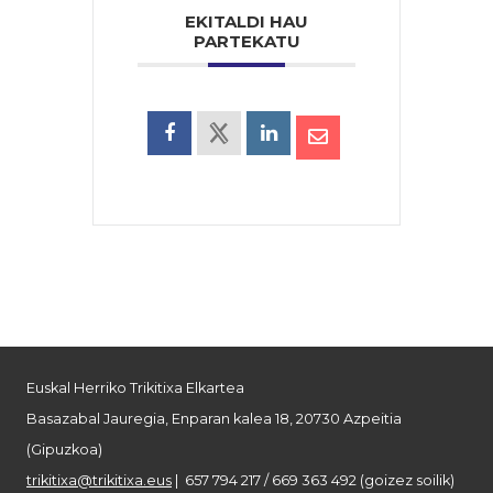
EKITALDI HAU
PARTEKATU
Euskal Herriko Trikitixa Elkartea
Basazabal Jauregia, Enparan kalea 18, 20730 Azpeitia
(Gipuzkoa)
trikitixa@trikitixa.eus
| 657 794 217 / 669 363 492 (goizez soilik)