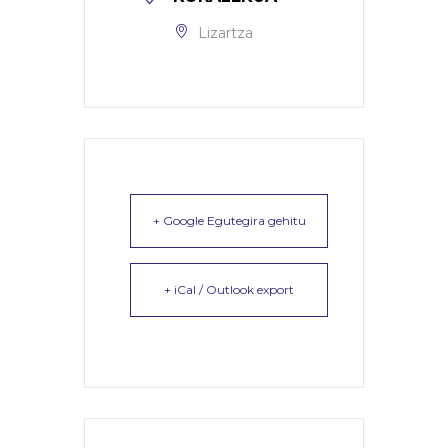
Lizartza
+ Google Egutegira gehitu
+ iCal / Outlook export