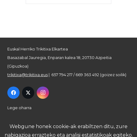
Euskal Herriko Trikitixa Elkartea
Basazabal Jauregia, Enparan kalea 18, 20730 Azpeitia
(Gipuzkoa)
trikitixa@trikitixa.eus
| 657 794 217 / 669 363 492 (goizez soilik)
Lege oharra
Pribatutasun politika
Webgune honek cookie-ak erabiltzen ditu, zure
nabigazioa errazteko eta analisi estatistikoak egiteko.