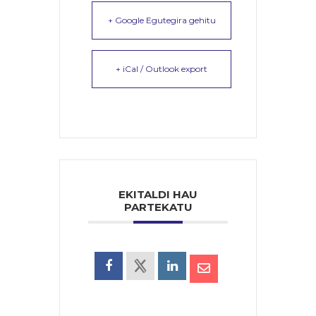
+ Google Egutegira gehitu
+ iCal / Outlook export
EKITALDI HAU
PARTEKATU