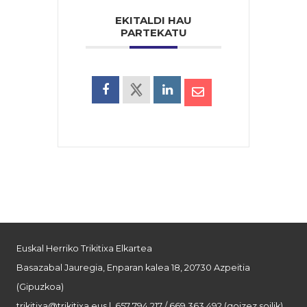
EKITALDI HAU
PARTEKATU
Euskal Herriko Trikitixa Elkartea
Basazabal Jauregia, Enparan kalea 18, 20730 Azpeitia
(Gipuzkoa)
trikitixa@trikitixa.eus
| 657 794 217 / 669 363 492 (goizez soilik)