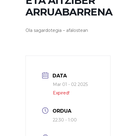
ETA AITZIBER
ARRUABARRENA
Ola sagardotegia – afalostean
DATA
Mar 01 - 02 2025
Expired!
ORDUA
22:30 - 1:00