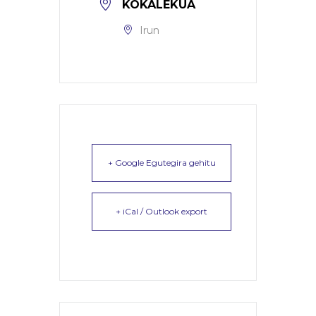
KOKALEKUA
Irun
+ Google Egutegira gehitu
+ iCal / Outlook export