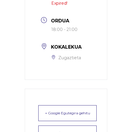
Expired!
ORDUA
18:00 - 21:00
KOKALEKUA
Zugaztieta
+ Google Egutegira gehitu