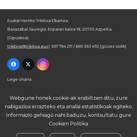
Euskal Herriko Trikitixa Elkartea
Basazabal Jauregia, Enparan kalea 18, 20730 Azpeitia
(Gipuzkoa)
trikitixa@trikitixa.eus
| 657 794 217 / 669 363 492 (goizez soilik)
Lege oharra
Pribatutasun politika
Webgune honek cookie-ak erabiltzen ditu, zure
nabigazioa errazteko eta analisi estatistikoak egiteko.
Cookie politika
Informazio gehiago nahi baduzu, kontsultatu gure
Cookien Politika