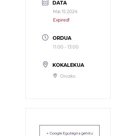
DATA
Mai 15 2024
Expired!
ORDUA
11:00 - 13:00
KOKALEKUA
Orozko
+ Google Egutegira gehitu