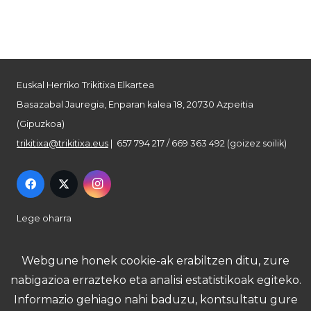
Euskal Herriko Trikitixa Elkartea
Basazabal Jauregia, Enparan kalea 18, 20730 Azpeitia
(Gipuzkoa)
trikitixa@trikitixa.eus
| 657 794 217 / 669 363 492 (goizez soilik)
Lege oharra
Pribatutasun politika
Webgune honek cookie-ak erabiltzen ditu, zure
nabigazioa errazteko eta analisi estatistikoak egiteko.
Cookie politika
Informazio gehiago nahi baduzu, kontsultatu gure