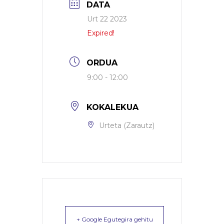
DATA
Urt 22 2023
Expired!
ORDUA
9:00 - 12:00
KOKALEKUA
Urteta (Zarautz)
+ Google Egutegira gehitu