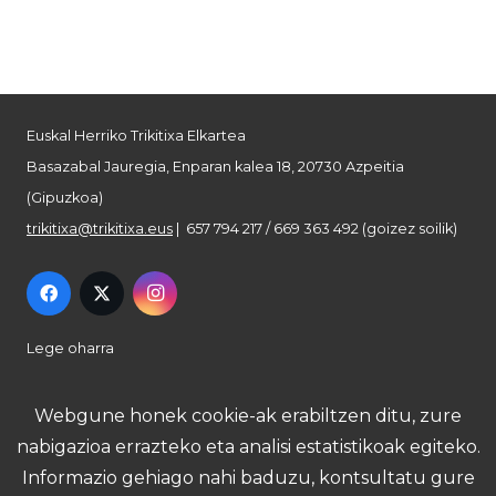
Euskal Herriko Trikitixa Elkartea
Basazabal Jauregia, Enparan kalea 18, 20730 Azpeitia
(Gipuzkoa)
trikitixa@trikitixa.eus
| 657 794 217 / 669 363 492 (goizez soilik)
Lege oharra
Pribatutasun politika
Webgune honek cookie-ak erabiltzen ditu, zure
nabigazioa errazteko eta analisi estatistikoak egiteko.
Cookie politika
Informazio gehiago nahi baduzu, kontsultatu gure