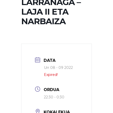
LARRAÑAGA –
LAJA II ETA
NARBAIZA
DATA
Urr 08 - 09 2022
Expired!
ORDUA
22:30 - 0:30
KOKALEKUA