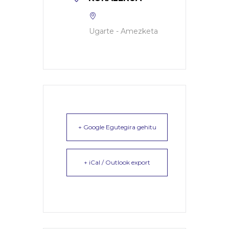
Ugarte - Amezketa
+ Google Egutegira gehitu
+ iCal / Outlook export