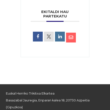
EKITALDI HAU
PARTEKATU
Euskal Herriko Trikitixa Elkartea
Basazabal Jauregia, Enparan kalea 18, 20730 Azpeitia
(Gipuzkoa)