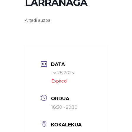
LARRAÑAGA
Artadi auzoa
DATA
Ira 28 2025
Expired!
ORDUA
18:30 - 20:30
KOKALEKUA