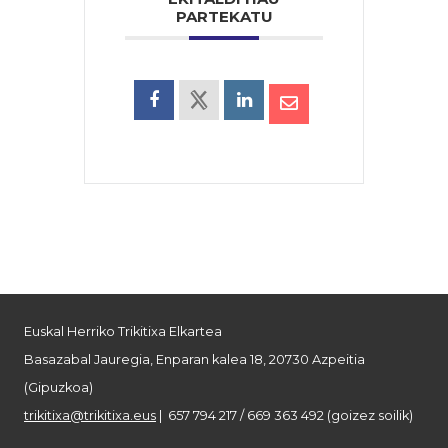
PARTEKATU
Euskal Herriko Trikitixa Elkartea
Basazabal Jauregia, Enparan kalea 18, 20730 Azpeitia
(Gipuzkoa)
trikitixa@trikitixa.eus
| 657 794 217 / 669 363 492 (goizez soilik)