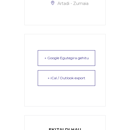
Artadi - Zumaia
+ Google Egutegira gehitu
+ iCal / Outlook export
EKITALDI HAU